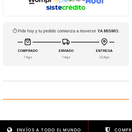
⏱️ Pide hoy y tu pedido comienza a moverse
YA MISMO
.
COMPRADO
ENVIADO
ENTREGA
7 Ago
7 Ago
12 Ago
ENVÍOS A TODO EL MUNDO
COMPR