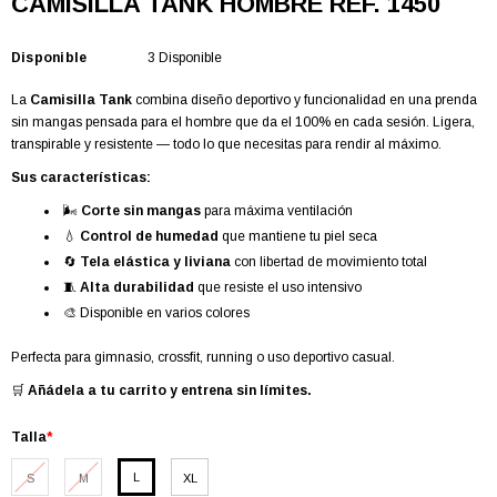
CAMISILLA TANK HOMBRE REF. 1450
Disponible
3 Disponible
La
Camisilla Tank
combina diseño deportivo y funcionalidad en una prenda
sin mangas pensada para el hombre que da el 100% en cada sesión. Ligera,
transpirable y resistente — todo lo que necesitas para rendir al máximo.
Sus características:
🌬️
Corte sin mangas
para máxima ventilación
💧
Control de humedad
que mantiene tu piel seca
🔄
Tela elástica y liviana
con libertad de movimiento total
🧵
Alta durabilidad
que resiste el uso intensivo
🎨 Disponible en varios colores
Perfecta para gimnasio, crossfit, running o uso deportivo casual.
🛒
Añádela a tu carrito y entrena sin límites.
Talla
*
L
S
M
XL