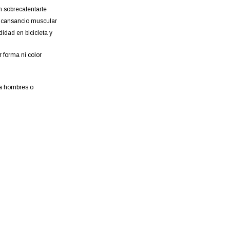
n sobrecalentarte
l cansancio muscular
idad en bicicleta y
r forma ni color
ra hombres o