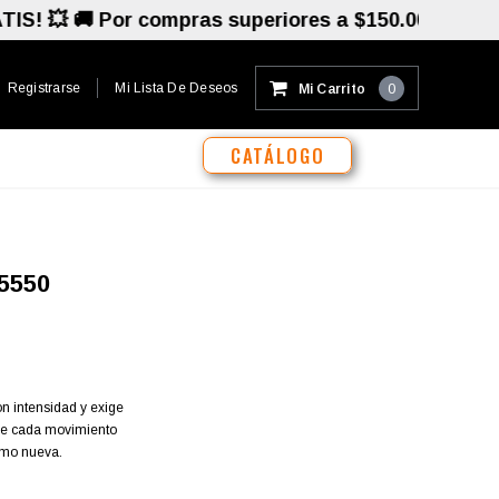
🚚 Por compras superiores a $150.000 ¡ENVIO GRATI
Registrarse
Mi Lista De Deseos
Mi Carrito
0
CATÁLOGO
5550
on intensidad y exige
que cada movimiento
omo nueva.