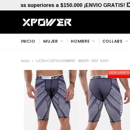
s superiores a $150.000 ¡ENVIO GRATIS! 💥 🚚 Por 
INICIO
MUJER
HOMBRE
COLLABS
Inicio
/
LICRA CORTA HOMBRE - BIKER - REF. 5550
DESCUENTO