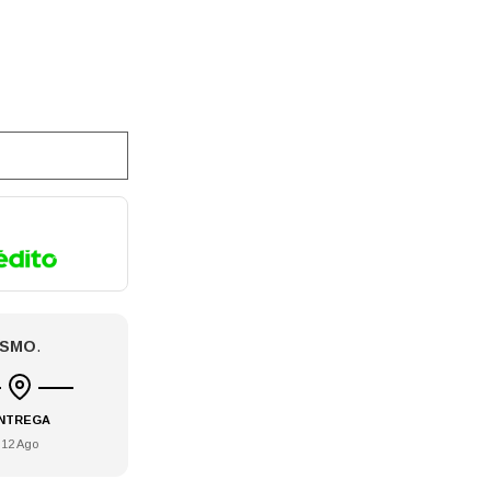
ISMO
.
NTREGA
12 Ago