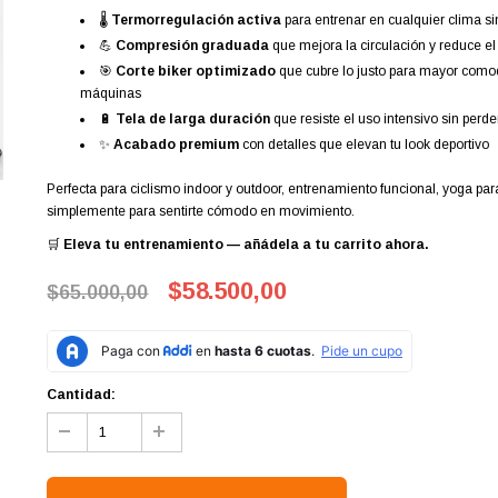
🌡️
Termorregulación activa
para entrenar en cualquier clima si
💪
Compresión graduada
que mejora la circulación y reduce e
🎯
Corte biker optimizado
que cubre lo justo para mayor comod
máquinas
🔋
Tela de larga duración
que resiste el uso intensivo sin perde
✨
Acabado premium
con detalles que elevan tu look deportivo
Perfecta para ciclismo indoor y outdoor, entrenamiento funcional, yoga pa
simplemente para sentirte cómodo en movimiento.
🛒
Eleva tu entrenamiento — añádela a tu carrito ahora.
$58.500,00
$65.000,00
Cantidad: