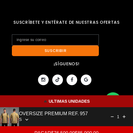
SUSCRÍBETE Y ENTÉRATE DE NUESTRAS OFERTAS
SUSCRIBIR
¡SÍGUENOS!
🔥 
ULTIMAS UNIDADES
OVERSIZE PREMIUM REF. 957
© 2021 todos los derechos reservados, diseñado por
1
www.studiopro.com.co
Sale price: $76.500,00
Regular price: $85.000,00